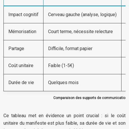
Impact cognitif
Cerveau gauche (analyse, logique)
C
Mémorisation
Court terme, nécessite relecture
L
Partage
Difficile, format papier
F
Coût unitaire
Faible (1-5€)
M
Durée de vie
Quelques mois
P
Comparaison des supports de communication s
Ce tableau met en évidence un point crucial : si le coût
unitaire du manifeste est plus faible, sa durée de vie et son