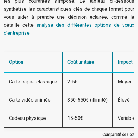
les plus courantes s’impose. Le tableau ci-dessous
synthétise les caractéristiques clés de chaque format pour
vous aider à prendre une décision éclairée, comme le
détaille cette
analyse des différentes options de vœux
d’entreprise
.
Option
Coût unitaire
Impact m
Carte papier classique
2-5€
Moyen
Carte vidéo animée
350-550€ (illimité)
Élevé
Cadeau physique
15-50€
Variable
Comparatif des optio