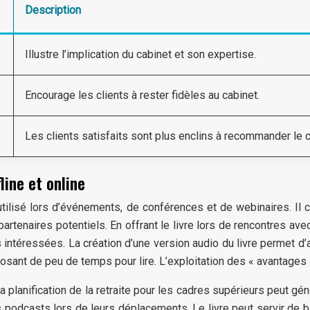
Description
Illustre l’implication du cabinet et son expertise.
Encourage les clients à rester fidèles au cabinet.
Les clients satisfaits sont plus enclins à recommander le c
line et online
re utilisé lors d’événements, de conférences et de webinaires. 
rtenaires potentiels. En offrant le livre lors de rencontres ave
nnes intéressées. La création d’une version audio du livre permet 
sant de peu de temps pour lire. L’exploitation des « avantages li
 la planification de la retraite pour les cadres supérieurs peut 
 podcasts lors de leurs déplacements. Le livre peut servir de b