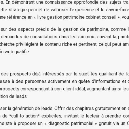
es. En démontrant une connaissance approfondie des sujets trai
tte stratégie permet de valoriser l’expérience et le savoir-fair
référence en « livre gestion patrimoine cabinet conseil », vous a
 sur des aspects précis de la gestion de patrimoine, comme la
emandes de consultations dans les six mois suivant la parution
herche privilégient le contenu riche et pertinent, ce qui peut a
ic web qualifié.
t des prospects déjà intéressés par le sujet, les qualifiant de 
dresse à des personnes activement en quête d’informations et d
 prospects correspondant à son client idéal, augmentant ainsi les 
ation de leads.
er la génération de leads. Offrir des chapitres gratuitement en
 *call-to-action* explicites, invitant le lecteur à prendre con
iste à proposer un « diagnostic patrimonial » gratuit via un Q