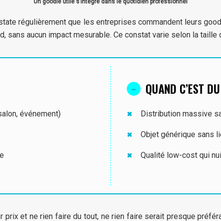
Un goodie utile s’intègre dans le quotidien professionnel
ate régulièrement que les entreprises commandent leurs goodies
, sans aucun impact mesurable. Ce constat varie selon la taille de
QUAND C’EST DU
(salon, événement)
Distribution massive sa
Objet générique sans l
ée
Qualité low-cost qui nui
 prix et ne rien faire du tout, ne rien faire serait presque pré