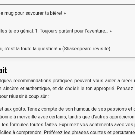
 Ce mug pour savourer ta bière! »
les tu es génial: 1. Toujours partant pour l’aventure… »
i, c’est là toute la question! » (Shakespeare revisité)
ait
ques recommandations pratiques peuvent vous aider à créer un
 sincère et authentique, et de choisir le ton approprié. Pensez é
our réussir à coup sûr :
t aux goûts. Tenez compte de son humour, de ses passions et de 
ctionne à merveille avec certains, tandis que d’autres appréciero
z les formules toutes faites. Exprimez vos sentiments avec vos p
iciles à comprendre. Préférez les phrases courtes et percutantes