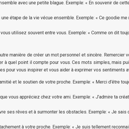
semble avec une petite blague. Exemple: « En souvenir de cett
une étape de la vie vécue ensemble. Exemple: « Ce goodie me r
vous utilisez souvent entre vous. Exemple: « Comme on dit toujou
utre manière de créer un mot personnel et sincère. Remercier vo
rer à quel point il compte pour vous. Ces mots simples, mais pu
s pour vous inspirer et vous aider à exprimer vos sentiments a
’amitié et le soutien de votre proche. Exemple: « Merci d’être t
que vous appréciez chez votre ami. Exemple: « J’admire ta créativ
re ses rêves et à surmonter les obstacles. Exemple: « Je sais que
ttachement à votre proche. Exemple: « Je suis tellement reconnai