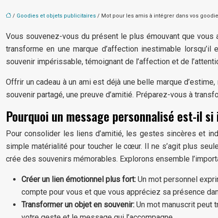
/
Goodies et objets publicitaires
/ Mot pour les amis à intégrer dans vos goodi
Vous souvenez-vous du présent le plus émouvant que vous aye
transforme en une marque d’affection inestimable lorsqu’il
souvenir impérissable, témoignant de l’affection et de l’attent
Offrir un cadeau à un ami est déjà une belle marque d’estime, m
souvenir partagé, une preuve d’amitié. Préparez-vous à transf
Pourquoi un message personnalisé est-il si
Pour consolider les liens d’amitié, les gestes sincères et in
simple matérialité pour toucher le cœur. Il ne s’agit plus seu
crée des souvenirs mémorables. Explorons ensemble l’importa
Créer un lien émotionnel plus fort:
Un mot personnel exprime
compte pour vous et que vous appréciez sa présence dans
Transformer un objet en souvenir:
Un mot manuscrit peut tr
votre geste et le message qui l’accompagne.